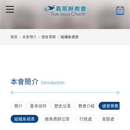
本會簡介
首頁
本會簡介
總會業務
組織系統表
最新消息
本會簡介
檔案下載
Introduction
簡介
基本信仰
歷史沿革
教會介紹
總會業務
聖靈月刊
組織系統表
總負責辦公室
行政處
宣道處
教