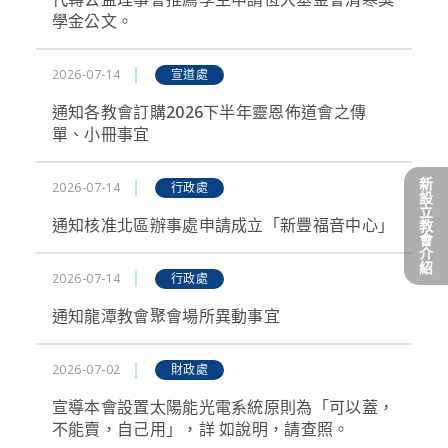
學金公文。
2026-07-14
宣道處
通知各教會訂購2026下半年靈恩佈道會之傳
單、小冊事宜
新
2026-07-14
行政處
設
立
通知核准北區辦事處申請成立「新豐福音中心」
教
會
介
紹
2026-07-14
行政處
通知龍潭教會聚會場所異動事宜
2026-07-02
財政處
宣導本會設置太陽能光電系統原則為「可以蓋，
不能賣，自己用」，詳 如說明，請查照。