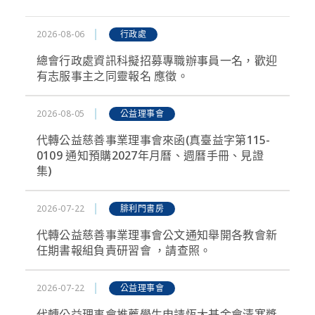
活動影音
2026-08-06
行政處
總會行政處資訊科擬招募專職辦事員一名，歡迎
規章細則
有志服事主之同靈報名 應徵。
2026-08-05
公益理事會
線上奉獻
代轉公益慈善事業理事會來函(真臺益字第115-
0109 通知預購2027年月曆、週曆手冊、見證
集)
友站連結
2026-07-22
腓利門書房
代轉公益慈善事業理事會公文通知舉開各教會新
任期書報組負責研習會 ，請查照。
2026-07-22
公益理事會
代轉公益理事會推薦學生申請恆大基金會清寒獎