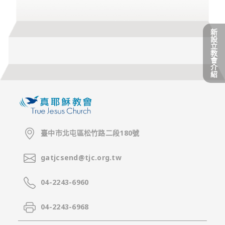
活動影音
新
設
立
規章細則
教
會
介
紹
線上奉獻
臺中市北屯區松竹路二段180號
友站連結
gatjcsend@tjc.org.tw
04-2243-6960
04-2243-6968