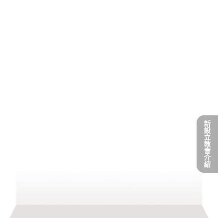
活動影音
規章細則
線上奉獻
新
設
立
友站連結
教
會
介
紹